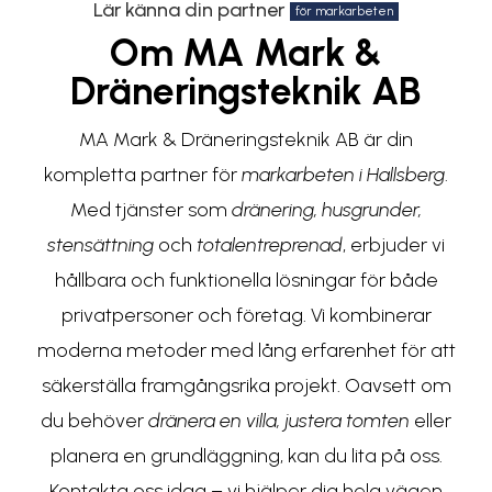
Lär känna din partner
för markarbeten
Om MA Mark &
Dräneringsteknik AB
MA Mark & Dräneringsteknik AB är din
kompletta partner för
markarbeten i Hallsberg
.
Med tjänster som
dränering, husgrunder,
stensättning
och
totalentreprenad
, erbjuder vi
hållbara och funktionella lösningar för både
privatpersoner och företag. Vi kombinerar
moderna metoder med lång erfarenhet för att
säkerställa framgångsrika projekt. Oavsett om
du behöver
dränera en villa, justera tomten
eller
planera en grundläggning, kan du lita på oss.
Kontakta oss idag – vi hjälper dig hela vägen