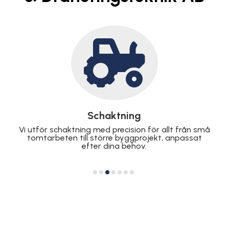

Markarbeten
Oavsett om det gäller förberedelser för
byggnation eller landskapsdesign, hanterar vi
markarbeten med högsta kvalitet och effektivitet.