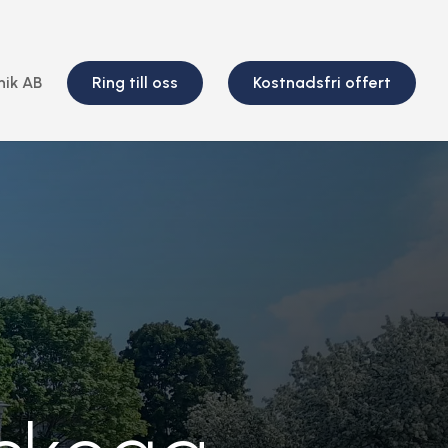
nik AB
Ring till oss
Kostnadsfri offert