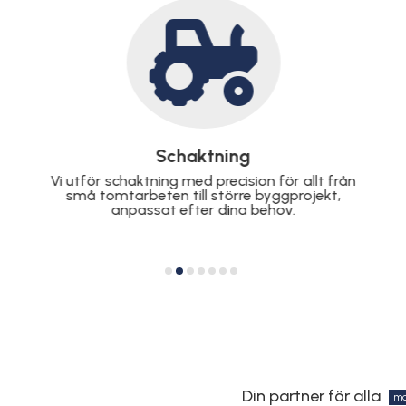

Markarbeten
Oavsett om det gäller förberedelser för
byggnation eller landskapsdesign, hanterar vi
markarbeten med högsta kvalitet och
effektivitet.
Din partner för alla
ma