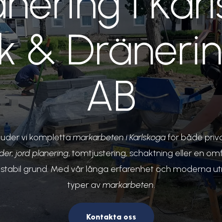
anering i Kar
 & Dränerin
AB
juder vi kompletta
markarbeten i Karlskoga
för både priv
der,
jord planering
, tomtjustering, schaktning eller en om
en stabil grund. Med vår långa erfarenhet och moderna utru
typer av
markarbeten
.
Kontakta oss