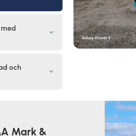
l med
nad och
 MA Mark &