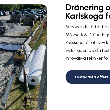
Dränering 
Karlskoga f
Behöver du förbättra dr
MA Mark & Dräneringst
Karlskoga
för att skyd
livslängden på din fas
innovativa tekniker för
Kostnadsfri offert