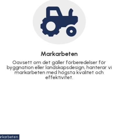

Stensättning
Skapa en elegant och hållbar utomhusmiljö med
vår stensättning. Perfekt för gångar, uppfarter
och uteplatser.
rkarbeten