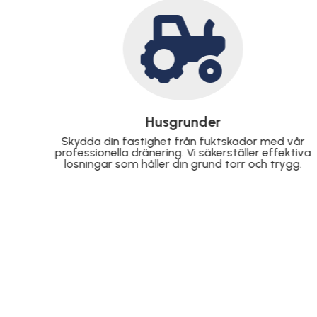

Schaktning
vår
Vi utför schaktning med precision för allt från
tiva
små tomtarbeten till större byggprojekt,
g.
anpassat efter dina behov.