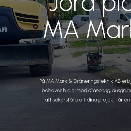
Jord pl
MA Mark
På MA Mark & Dräneringsteknik AB erb
behöver hjälp med
dränering, husgrun
att säkerställa att dina projekt får 