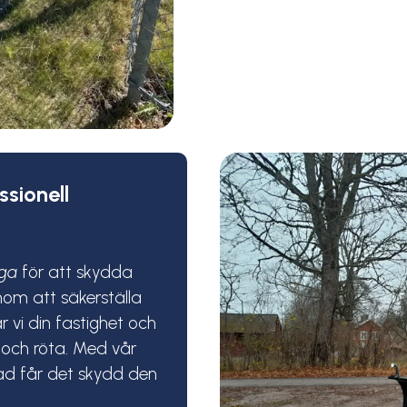
sionell
oga
för att skydda
enom att säkerställa
r vi din fastighet och
 och röta. Med vår
nad får det skydd den