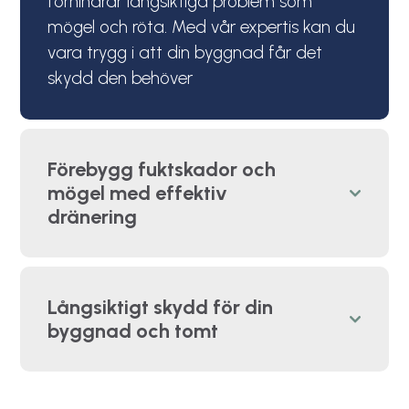
förhindrar långsiktiga problem som
mögel och röta. Med vår expertis kan du
vara trygg i att din byggnad får det
skydd den behöver
Förebygg fuktskador och
mögel med effektiv
dränering
Långsiktigt skydd för din
byggnad och tomt