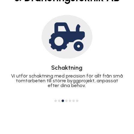

Markarbeten
Oavsett om det gäller förberedelser för
byggnation eller landskapsdesign, hanterar vi
markarbeten med högsta kvalitet och effektivitet.