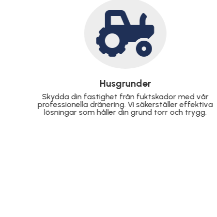

Schaktning
vår
Vi utför schaktning med precision för allt från
tiva
små tomtarbeten till större byggprojekt,
g.
anpassat efter dina behov.