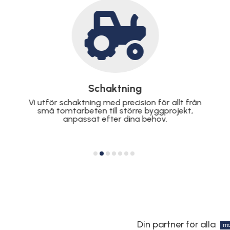

Markarbeten
Oavsett om det gäller förberedelser för
byggnation eller landskapsdesign, hanterar vi
markarbeten med högsta kvalitet och
effektivitet.
Din partner för alla
ma