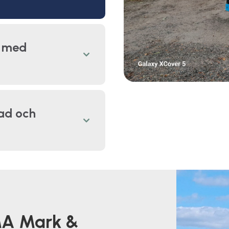
l med
nad och
 MA Mark &