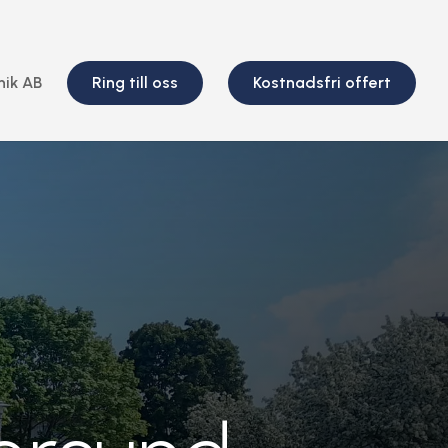
nik AB
Ring till oss
Kostnadsfri offert