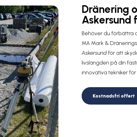
Dränering 
Askersund f
Behöver du förbättra dr
MA Mark & Dräneringst
Askersund
för att sky
livslängden på din fas
innovativa tekniker för
Kostnadsfri offert