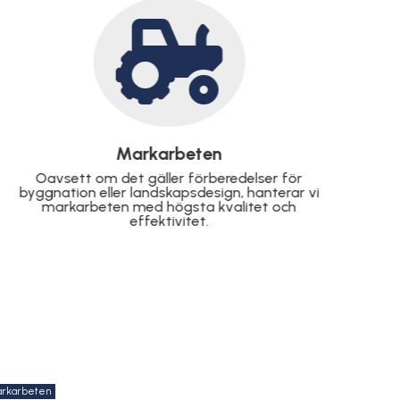

Stensättning
Skapa en elegant och hållbar utomhusmiljö med
vår stensättning. Perfekt för gångar, uppfarter
och uteplatser.
rkarbeten