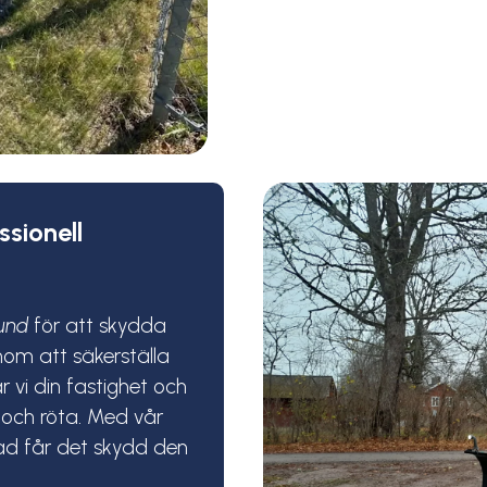
sionell
sund
för att skydda
enom att säkerställa
r vi din fastighet och
 och röta. Med vår
nad får det skydd den